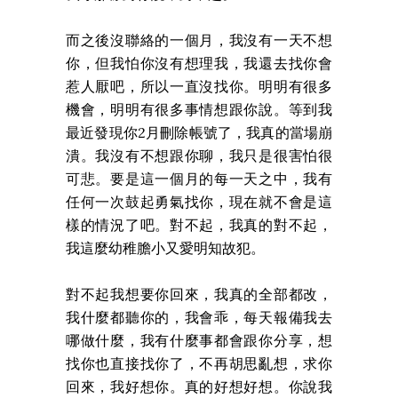
而之後沒聯絡的一個月，我沒有一天不想
你，但我怕你沒有想理我，我還去找你會
惹人厭吧，所以一直沒找你。明明有很多
機會，明明有很多事情想跟你說。等到我
最近發現你2月刪除帳號了，我真的當場崩
潰。我沒有不想跟你聊，我只是很害怕很
可悲。要是這一個月的每一天之中，我有
任何一次鼓起勇氣找你，現在就不會是這
樣的情況了吧。對不起，我真的對不起，
我這麼幼稚膽小又愛明知故犯。
對不起我想要你回來，我真的全部都改，
我什麼都聽你的，我會乖，每天報備我去
哪做什麼，我有什麼事都會跟你分享，想
找你也直接找你了，不再胡思亂想，求你
回來，我好想你。真的好想好想。你說我