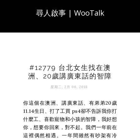
尋人啟事 | WooTalk
#12779 台北女生找在澳
洲、20歲講廣東話的智障
星期二, 2月 06, 2018
你這個在澳洲、講廣東話、有弟弟20歲
11.14生日、打了工買 ps4卻不告訴我你打
什麼工、喜歡寵物和小孩的智障，我好想
你，想要你回來，對不起。我們一年前在
這裡偶然相遇。一年間雖然有吵架有冷