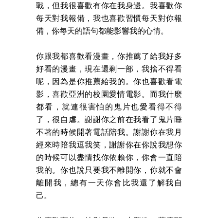
戰，但我很喜歡有你在我身邊。我喜歡你
每天對我報備，我也喜歡習慣每天對你報
備，你每天的語句都能影響我的心情。
你跟我都喜歡看漫畫，你推薦了給我好多
好看的漫畫，現在還剩一部，我捨不得看
呢，因為是你推薦給我的。你也喜歡看電
影，喜歡亞洲的校園愛情電影。而我什麼
都看，就連很害怕的鬼片也愛看得不得
了，很自虐。謝謝你之前在我看了鬼片睡
不著的時候開著電話陪我。謝謝你在我月
經來時陪我逗我笑，謝謝你在你說我想你
的時候可以盡情找你依賴你，你會一直陪
我的。你也說只要我不離開你，你就不會
離開我，總有一天你會比我還了解我自
己。