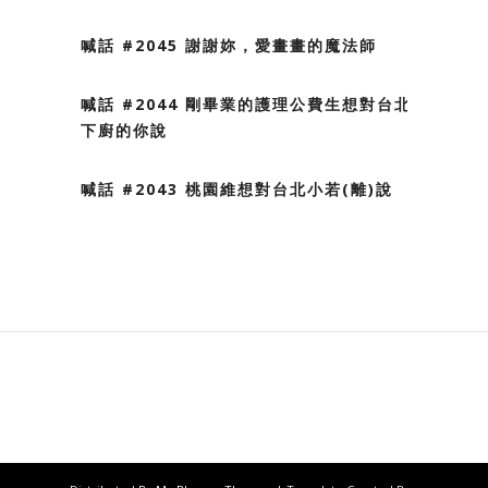
喊話 #2045 謝謝妳，愛畫畫的魔法師
喊話 #2044 剛畢業的護理公費生想對台北會
下廚的你說
喊話 #2043 桃園維想對台北小若(離)說