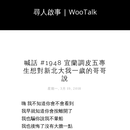
尋人啟事 | WooTalk
喊話 #1948 宜蘭調皮五專
生想對新北大我一歲的哥哥
說
星期一, 3月 19, 2018
嗨 我不知道你會不會看到
我早就知道你會按離開了
我也騙你說我不暈船
我也後悔了沒有大膽一點