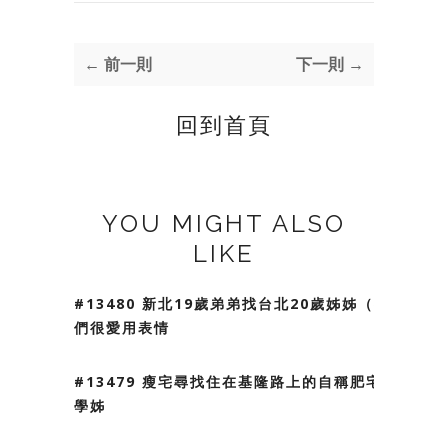
← 前一則
下一則 →
回到首頁
YOU MIGHT ALSO
LIKE
#13480 新北19歲弟弟找台北20歲姊姊（我
們很愛用表情
#13479 瘦宅尋找住在基隆路上的自稱肥宅
學姊