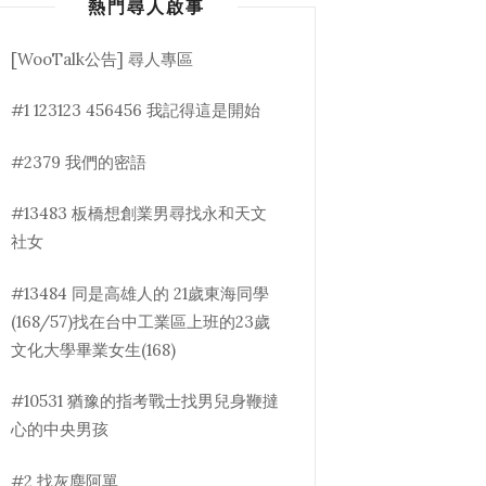
熱門尋人啟事
[WooTalk公告] 尋人專區
#1 123123 456456 我記得這是開始
#2379 我們的密語
#13483 板橋想創業男尋找永和天文
社女
#13484 同是高雄人的 21歲東海同學
(168/57)找在台中工業區上班的23歲
文化大學畢業女生(168)
#10531 猶豫的指考戰士找男兒身鞭撻
心的中央男孩
#2 找灰塵阿單