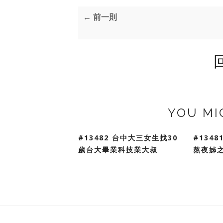
← 前一則
YOU MI
#13482 台中大三女生找30
#134
歲台大畢業科技業大叔
熬夜姊