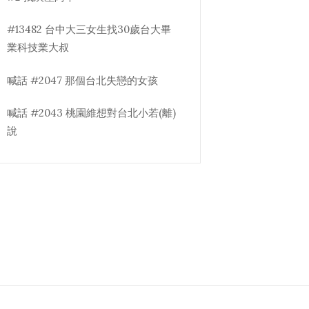
#13482 台中大三女生找30歲台大畢
業科技業大叔
喊話 #2047 那個台北失戀的女孩
喊話 #2043 桃園維想對台北小若(離)
說