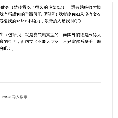
健身（然後我吃了很久的晚飯XD），還有貼時效大概
我有稱讚你的手跟腹肌很強啊！我就說你如果沒有女友
後我的safari不給力，浪費的人是我啊QQ
生（包括我）就是喜歡精實型的，而國外的總是練得太
寫的東西，但內文又不能太空泛，只好當佛系寫手，應
會吧：）
尋人啟事
TAGS: