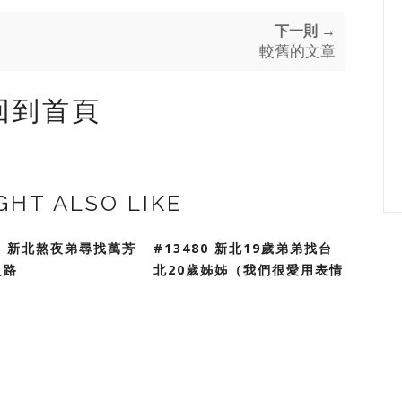
下一則 →
較舊的文章
回到首頁
GHT ALSO LIKE
81 新北熬夜弟尋找萬芳
#13480 新北19歲弟弟找台
之路
北20歲姊姊（我們很愛用表情