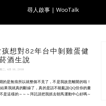
尋人啟事 | WooTalk
嘉義女孩想對82年台中剝雞蛋健
菸酒生說
期二, 4月 10, 2018
由於開的是無痕所以就整個不見了，不是我故意離開的啦！
結果我就真的斷線了，真的是話不能亂說QQ但你的畫
不是這樣的～～～拜託請把我抓去朝馬運動中心好嗎～