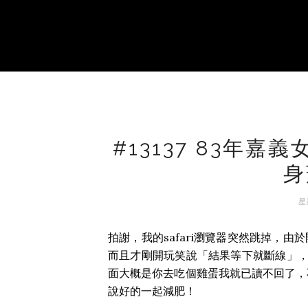
#13137 83年
身
星
拍謝，我的safari瀏覽器突然跳掉，
而且才剛開玩笑說「結果等下就斷線」，
面大概是你去吃個雞蛋我就已讀不回了，
說好的一起減肥！