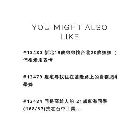
YOU MIGHT ALSO
LIKE
#13480 新北19歲弟弟找台北20歲姊姊（我
們很愛用表情
#13479 瘦宅尋找住在基隆路上的自稱肥宅
學姊
#13484 同是高雄人的 21歲東海同學
(168/57)找在台中工業...