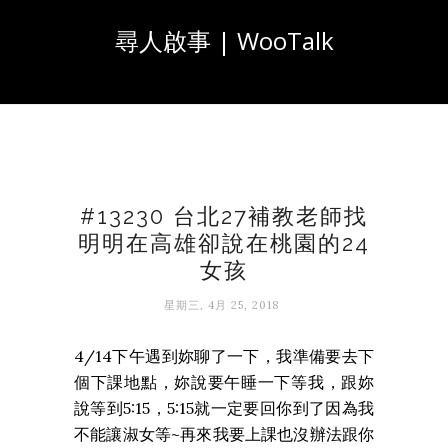
尋人啟事 | WooTalk
#13230 台北27補教老師找
明明在高雄卻說在桃園的24
女孩
星期三, 4月 25, 2018
4/14下午遇到妳聊了一下，我準備要去下
個下課地點，妳說要午睡一下等我，跟妳
說等到5:15，5:15就一定要回你到了因為我
不能讓淑女等~再來我要上課也沒辦法跟你