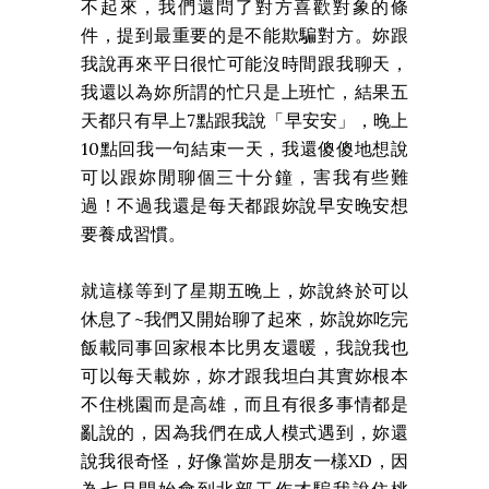
不起來，我們還問了對方喜歡對象的條
件，提到最重要的是不能欺騙對方。妳跟
我說再來平日很忙可能沒時間跟我聊天，
我還以為妳所謂的忙只是上班忙，結果五
天都只有早上7點跟我說「早安安」，晚上
10點回我一句結束一天，我還傻傻地想說
可以跟妳閒聊個三十分鐘，害我有些難
過！不過我還是每天都跟妳說早安晚安想
要養成習慣。
就這樣等到了星期五晚上，妳說終於可以
休息了~我們又開始聊了起來，妳說妳吃完
飯載同事回家根本比男友還暖，我說我也
可以每天載妳，妳才跟我坦白其實妳根本
不住桃園而是高雄，而且有很多事情都是
亂說的，因為我們在成人模式遇到，妳還
說我很奇怪，好像當妳是朋友一樣XD，因