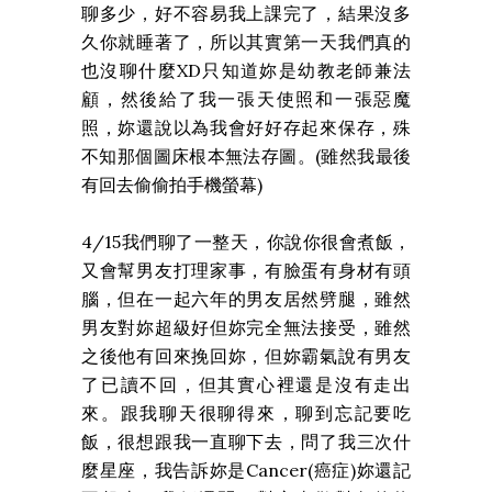
聊多少，好不容易我上課完了，結果沒多
久你就睡著了，所以其實第一天我們真的
也沒聊什麼XD只知道妳是幼教老師兼法
顧，然後給了我一張天使照和一張惡魔
照，妳還說以為我會好好存起來保存，殊
不知那個圖床根本無法存圖。(雖然我最後
有回去偷偷拍手機螢幕)
4/15我們聊了一整天，你說你很會煮飯，
又會幫男友打理家事，有臉蛋有身材有頭
腦，但在一起六年的男友居然劈腿，雖然
男友對妳超級好但妳完全無法接受，雖然
之後他有回來挽回妳，但妳霸氣說有男友
了已讀不回，但其實心裡還是沒有走出
來。跟我聊天很聊得來，聊到忘記要吃
飯，很想跟我一直聊下去，問了我三次什
麼星座，我告訴妳是Cancer(癌症)妳還記