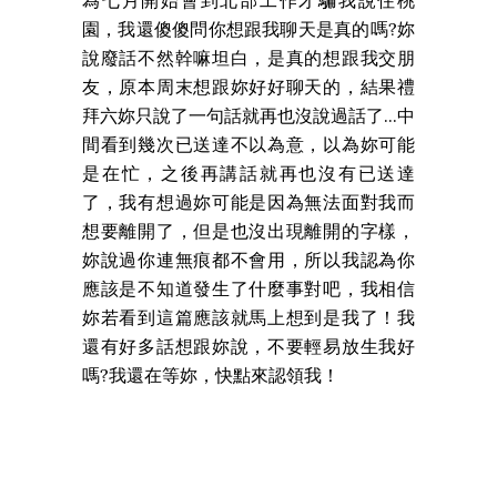
為七月開始會到北部工作才騙我說住桃
園，我還傻傻問你想跟我聊天是真的嗎?妳
說廢話不然幹嘛坦白，是真的想跟我交朋
友，原本周末想跟妳好好聊天的，結果禮
拜六妳只說了一句話就再也沒說過話了...中
間看到幾次已送達不以為意，以為妳可能
是在忙，之後再講話就再也沒有已送達
了，我有想過妳可能是因為無法面對我而
想要離開了，但是也沒出現離開的字樣，
妳說過你連無痕都不會用，所以我認為你
應該是不知道發生了什麼事對吧，我相信
妳若看到這篇應該就馬上想到是我了！我
還有好多話想跟妳說，不要輕易放生我好
嗎?我還在等妳，快點來認領我！