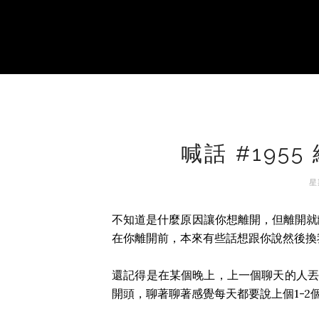
喊話 #195
星
不知道是什麼原因讓你想離開，但離開就
在你離開前，本來有些話想跟你說然後換
還記得是在某個晚上，上一個聊天的人丟
開頭，聊著聊著感覺每天都要說上個1-