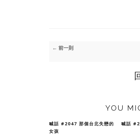
← 前一則
YOU MI
喊話 #2047 那個台北失戀的
喊話 #
女孩