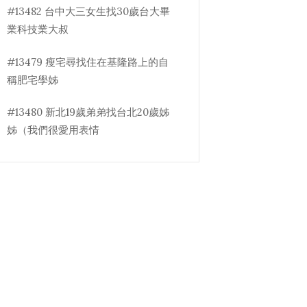
#13482 台中大三女生找30歲台大畢
業科技業大叔
#13479 瘦宅尋找住在基隆路上的自
稱肥宅學姊
#13480 新北19歲弟弟找台北20歲姊
姊（我們很愛用表情