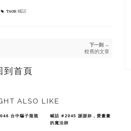
喊話
TAGS:
下一則 →
較舊的文章
回到首頁
GHT ALSO LIKE
2046 台中騙子龍龍
喊話 #2045 謝謝妳，愛畫畫
的魔法師