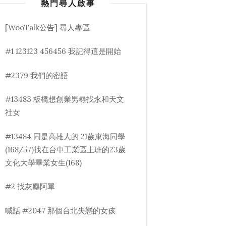
熱門尋人啟事
[WooTalk公告] 尋人專區
#1 123123 456456 我記得這是開始
#2379 我們的密語
#13483 板橋想創業男尋找永和天文
社女
#13484 同是高雄人的 21歲東海同學
(168/57)找在台中工業區上班的23歲
文化大學畢業女生(168)
#2 找灰塵阿單
喊話 #2047 那個台北失戀的女孩