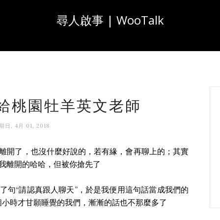
尋人啟事 | WooTalk
5 給桃園牡羊英文老師
期日, 4月 01, 2018
離開了，也沒什麼好說的，若有緣，會再聊上的；其實
我離開的哈哈，但被你搶先了
了句“請認真跟人聊天”，於是我便用這句話當成我們的
2個小時才甘願睡覺的我們，漸漸的話也不那麼多了