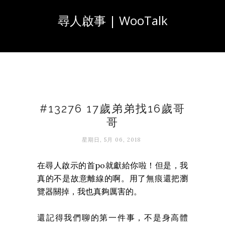
尋人啟事 | WooTalk
#13276 17歲弟弟找16歲哥
哥
星期日, 5月 06, 2018
在尋人啟示的首po就獻給你啦！但是，我
真的不是故意離線的啊。用了無痕還把瀏
覽器關掉，我也真夠厲害的。
還記得我們聊的第一件事，不是身高體