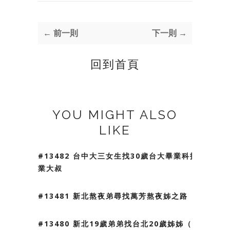
← 前一則
下一則 →
回到首頁
YOU MIGHT ALSO
LIKE
#13482 台中大三女生找30歲台大畢業科技
業大叔
#13481 新北熬夜弟尋找萬芳熬夜姊之路
#13480 新北19歲弟弟找台北20歲姊姊（我