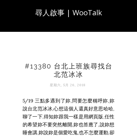
尋人啟事 | WooTalk
#13380 台北上班族尋找台
北范冰冰
星期六, 5月 26, 2018
5/19 三點多遇到了妳,問要怎麼稱呼妳,妳
說台北范冰冰,心想這個人還真好意思哈哈,
聊了一下,得知妳跟我一樣是用網頁版,任性
的希望妳不要突然離開,妳也答應了,說妳想
睡會講,妳說妳是個愛吃鬼,也不怎麼運動,卻