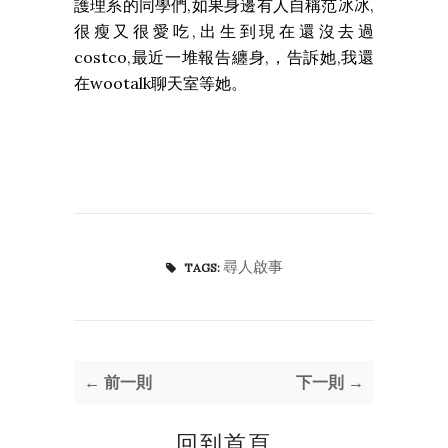
護理系的同學們,如果身邊有人自稱范冰冰,
很瘦又很愛吃,出生到現在還沒去過
costco,最近一堆報告纏身,，告訴她,我還
在wootalk聊天室等她。
尋人啟事
TAGS:
← 前一則
下一則 →
回到首頁