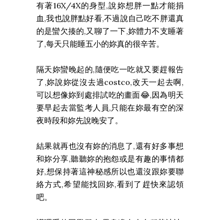
有著16X/4X的身型,說妳想胖一點才能捐
血,我也說胖點好看,不過說自己吃不胖還真
的是蠻欠揍的,又聊了一下,妳體力不支睡著
了,每天只能睡五小的妳真的很辛苦。
隔天妳蠻晚起的,隨便吃一吃就又要趕報告
了,妳說妳從沒去過costco,改天一起去啊,
可以想像妳到處排試吃的畫面😂,因為明天
要早起去當監考人員,只能在妳最有空的深
夜時段和妳先說晚安了。
結果就再也沒有妳的消息了,還有好多事想
和妳分享,聽聽妳的抱怨或是有趣的事情都
好,想保持著這神秘感所以也還沒跟妳要聯
絡方式,希望能找回妳,看到了趕快來認領
吧。