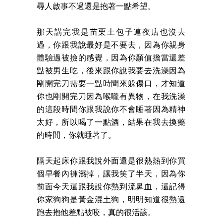
尋人啟事不過還是抱著一點希望。
那天講完我是苗栗土包子連夜店也沒去
過，你跟我說最好是不要去，因為你親身
體驗過被撿的感覺，因為你顏值擔當還差
點被男生吃，後來跟你說我要去洗澡因為
剛開完刀需要一點時間來躲傷口，才知道
你也剛開完刀因為喉嚨有異物，在我洗澡
的這段時間你跟我說你不會睡著因為精神
太好，所以喝了一點酒，結果在我去換藥
的時間，你就睡著了。
隔天起床你跟我說外面還是很熱熱到你買
個早餐內褲濕掉，讓我笑了半天，因為你
前面今天還跟我說你熱到流鼻血，還記得
你家狗狗是黃金混土狗，明明知道很熱還
跑去抱他差點被咬，真的很活該。