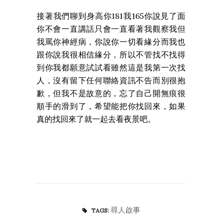
接著我們聊到身高你181我165你說見了面
你不會一直講話只會一直看著我觀察我但
我罵你神經病，你說你一切看緣分而我也
跟你說我很相信緣分，所以不管找不找得
到你我都願意試試看雖然這是我第一次找
人，沒有留下任何聯絡資訊不告而別很抱
歉，但我不是故意的，忘了自己開無痕很
順手的滑到了，希望能把你找回來，如果
真的找回來了就一起去看夜景吧。
尋人啟事
TAGS: