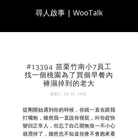
尋人啟事 | WooTalk
#13394 苗栗竹南小7員工
找一個桃園為了買個早餐內
褲濕掉到的老大
星期三, 5月 30, 2018
從剛開始遇到你的時候，你就一直在跟我
打嘴炮，雖然我一直說你很屁，叫你趕快
變回正常人，但忘了自己開無痕一不小心
就滑掉了，雖然也不知道你會不會跑來看