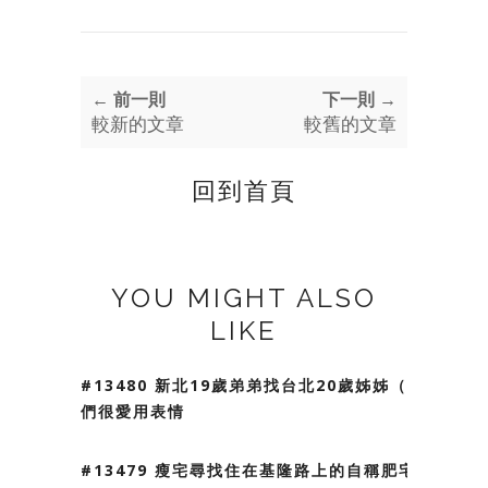
← 前一則
下一則 →
較新的文章
較舊的文章
回到首頁
YOU MIGHT ALSO
LIKE
#13480 新北19歲弟弟找台北20歲姊姊（我
們很愛用表情
#13479 瘦宅尋找住在基隆路上的自稱肥宅