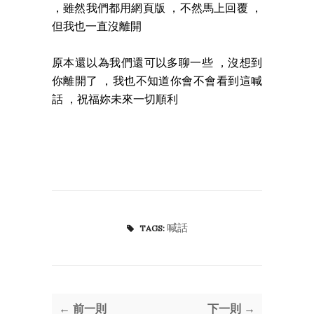
，雖然我們都用網頁版 ，不然馬上回覆 ，
但我也一直沒離開
原本還以為我們還可以多聊一些 ，沒想到
你離開了 ，我也不知道你會不會看到這喊
話 ，祝福妳未來一切順利
喊話
TAGS:
← 前一則
下一則 →