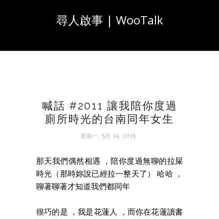
尋人啟事 | WooTalk
喊話 #2011 讓我陪你度過
廁所時光的台南同年女生
星期一, 5月 14, 2018
那天我們偶然相遇 ，陪你度過無聊的拉屎
時光（那時妳說已經拉一整天了） 哈哈 ，
聊著聊著才知道我們都同年
很巧的是 ，我是花蓮人 ，而你在花蓮讀書