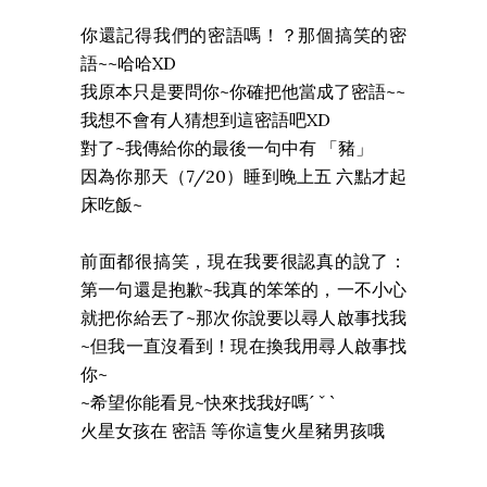
你還記得我們的密語嗎！？那個搞笑的密
語~~哈哈XD
我原本只是要問你~你確把他當成了密語~~
我想不會有人猜想到這密語吧XD
對了~我傳給你的最後一句中有 「豬」
因為你那天（7/20）睡到晚上五 六點才起
床吃飯~
前面都很搞笑，現在我要很認真的說了：
第一句還是抱歉~我真的笨笨的，一不小心
就把你給丟了~那次你說要以尋人啟事找我
~但我一直沒看到！現在換我用尋人啟事找
你~
~希望你能看見~快來找我好嗎ˊ ˇ ˋ
火星女孩在 密語 等你這隻火星豬男孩哦