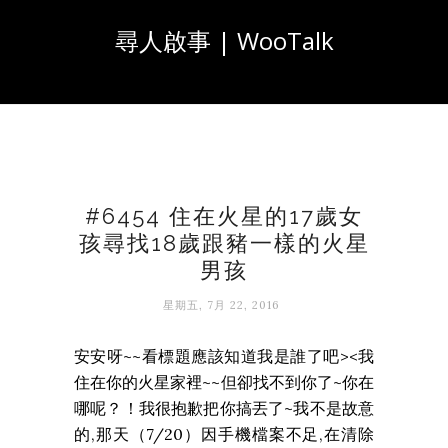
尋人啟事 | WooTalk
#6454 住在火星的17歲女
孩尋找18歲跟豬一樣的火星
男孩
星期五, 7月 22, 2016
安安呀~~看標題應該知道我是誰了吧><我
住在你的火星家裡~~但卻找不到你了~你在
哪呢？！我很抱歉把你搞丟了~我不是故意
的,那天（7/20）因手機檔案不足,在清除