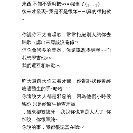
東西,不知不覺就把woo給刪了(╥﹏╥)
後來才發現~我是不是很笨——‖真的很抱歉
~
你說你不太會唱歌，常常拒絕別人約你去
唱歌（講出來應該沒關係ㄅ
但你會蠻多的樂器，你還說想學鋼琴~~而
我想學吉他><
我們還互相鼓勵><
昨天還前天你去看牙醫，你告訴我你曾經
咬過醫生的手~哈哈ˊ ˇ ˋ
你還說大人都是邪惡的，因為他們小時候
騙你 只是給醫生檢查牙齒
，後來卻被拔牙~~我說你也算是大人了~你
卻說：你很單純~
你說的事，我都很認真在聽><