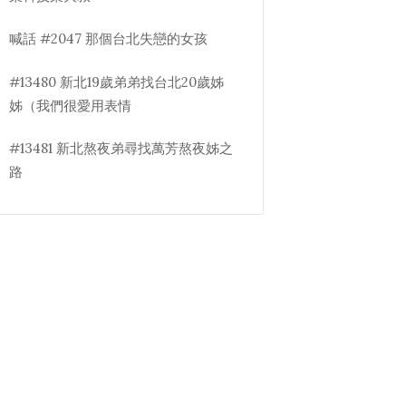
喊話 #2047 那個台北失戀的女孩
#13480 新北19歲弟弟找台北20歲姊
姊（我們很愛用表情
#13481 新北熬夜弟尋找萬芳熬夜姊之
路