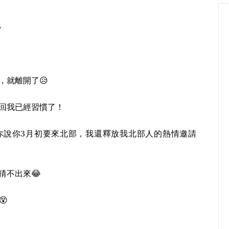

，就離開了😥
回我已經習慣了！
你說你3月初要來北部，我還釋放我北部人的熱情邀請
猜不出來😂
😵