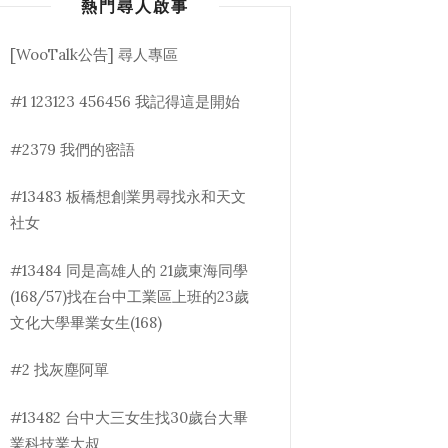
熱門尋人啟事
[WooTalk公告] 尋人專區
#1 123123 456456 我記得這是開始
#2379 我們的密語
#13483 板橋想創業男尋找永和天文
社女
#13484 同是高雄人的 21歲東海同學
(168/57)找在台中工業區上班的23歲
文化大學畢業女生(168)
#2 找灰塵阿單
#13482 台中大三女生找30歲台大畢
業科技業大叔