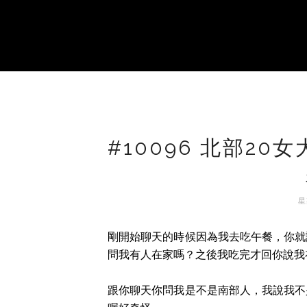
#10096 北部2
星
剛開始聊天的時候因為我去吃午餐，你就
問我有人在家嗎？之後我吃完才回你說我在吃
跟你聊天你問我是不是南部人，我說我不