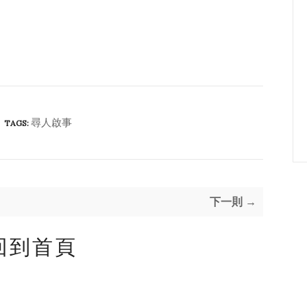
尋人啟事
TAGS:
下一則 →
回到首頁