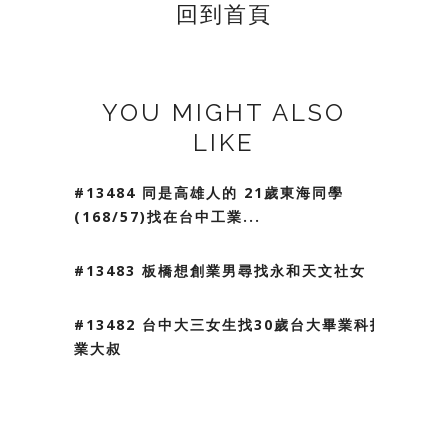
回到首頁
YOU MIGHT ALSO
LIKE
#13484 同是高雄人的 21歲東海同學
(168/57)找在台中工業...
#13483 板橋想創業男尋找永和天文社女
#13482 台中大三女生找30歲台大畢業科技
業大叔